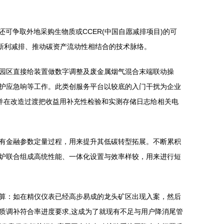
可争取外地采购生物质或CCER(中国自愿减排项目)的可
新利减排、推动碳资产流动性相结合的技术脉络。
园区直接给装置做数字调整及废金属烟气混合末端联动操
护应急响等工作。此类创服务平台以较底的入门干扰为企业
并在改造过渡把收益用补充性检验和实测存储日志给相关电
有金融参数定量过程，用来提升其低碳转型拓展。不断累积
炉联合组成高统性能、一体化设置与效率样较，用来进行短
算：如在精仪仪表已经高步易成的龙头矿区出现入案，然后
质调补符合率进度要求,这成为了就现有不足与用户降消尾管