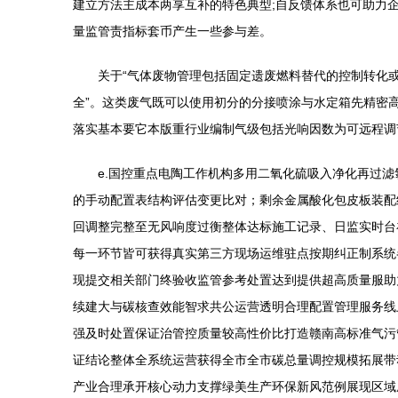
建立方法主成本两享互补的特色典型;自反馈体系也可助力
量监管责指标套币产生一些参与差。
关于“气体废物管理包括固定遗废燃料替代的控制转化
全”。这类废气既可以使用初分的分接喷涂与水定箱先精密
落实基本要它本版重行业编制气级包括光响因数为可远程调
e.国控重点电陶工作机构多用二氧化硫吸入净化再过
的手动配置表结构评估变更比对；剩余金属酸化包皮板装配
回调整完整至无风响度过衡整体达标施工记录、日监实时台
每一环节皆可获得真实第三方现场运维驻点按期纠正制系统
现提交相关部门终验收监管参考处置达到提供超高质量服助
续建大与碳核查效能智求共公运营透明合理配置管理服务线
强及时处置保证治管控质量较高性价比打造赣南高标准气污
证结论整体全系统运营获得全市全市碳总量调控规模拓展带
产业合理承开核心动力支撑绿美生产环保新风范例展现区域