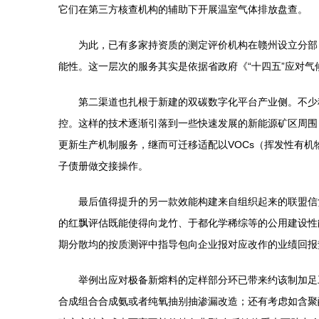
它们在第三方核查机构的辅助下开展温室气体排放盘查。
为此，已有多家持资质的测定评价机构在赣州设立分部，
能性。这一层次的服务其实是依据省政府《“十四五”应对
第二渠道也扎根于新建的双碳数字化平台产业侧。不少
控。这样的技术逐渐引落到一些快速发展的新能源矿区周围
更新生产机制服务，继而可迁移适配以VOCs（挥发性有
子债册做交接操作。
最后值得提升的另一款效能构建来自组织起来的联盟信
的红飘评估既能使得向龙竹、于都化学稀综等的公用建设性
期分散均的按质测评中指导包向企业报对应改作的业绩回报
举例出应对极备新熔料的定样部分环已带来约该制加足
合成组合合成氨或者纯氧抽别抽渗漏改造；还有考虑如含聚