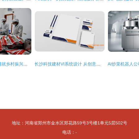
重庆城口 香菇产业铺就乡村振兴路，技术服务赋能新名片
长沙科技建材VI系统设计 从创意到落地的完整服务解析
地址：河南省郑州市金水区郑花路59号3号楼1单元5层502号
电话：-