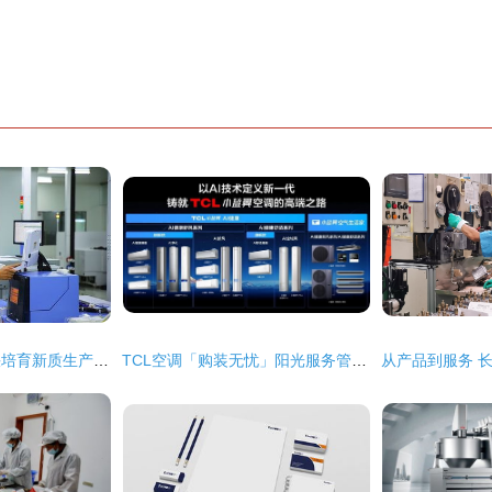
以科技成果转化加快培育新质生产力 成都劲头十足
TCL空调「购装无忧」阳光服务管家全新上线，7大服务全程可视化引领行业新标准