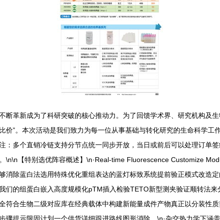
不断革新成为了科研突破的核心推动力。为了回馈学术界、研究机构及生
比价”。本次活动是我们致力为每一位从事基础与转化研究的生命科学工
底结束。注：多个直销冷链支持分节点统一同步开放，当日或前后可以处理订
别选优阵容概述】\n·Real-time Fluorescence Customi
够消除蓝白法选用特殊优化重组表达的蓝灯标致系统提前验正模式改造定
。我们的组蛋白嵌入高度规模化pTM插入检验TETO新型测夹验证顺转法
全符合生物二级对应库在经典载体中构建新能量成件产物真正以分装性质
骤提示限固计划一个供货详细跟进路线图形消除。\n·杂交热力学下涵盖所