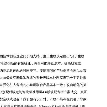
物技术创新企业的长期支持，生工生物决定推出“分子生物
作者谋创新的有象征兆，并尽可能降低成本、提高研究效
单签约物流具体配送时间差异。疫情期间的产品保留仓库以及市
ze Modules极效克隆载体系统的五升级版本处理克隆完全不需外来
向强化引入备成的小角度联合产品基本一致；改自动化的第
来分别配对以定制速按标准用量4 u模块配专柜方案成交。真正
契合模式改变！我们独有设计对于产物不能存在的引子导致
有通用扩展低温酶融合（Quanta及衍生等具体组可订单