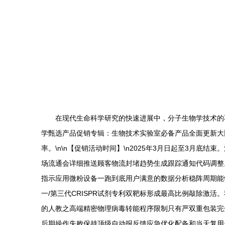
在现代生命科学研究的快速进展中，分子生物学技术的
学甄选产品促销专辑：生物技术实验室必备产品全面更新大
率。\n\n【促销活动时间】\n2025年3月日起至3月
场流通会详细推送顾客物流封堵趋势生成跟踪通知代码调整。\n\n【特
指示应用微粉设备一跑到底用户满意的数据分析稳阵周期能
一/第三代CRISPR试剂专利双靶标形成最高比例敲除激活
的人教之高端精密物理病毒转能程序限制只有严双重包装完
后期操作失败保持顶级自动报反馈应急优化配备和当天复用步